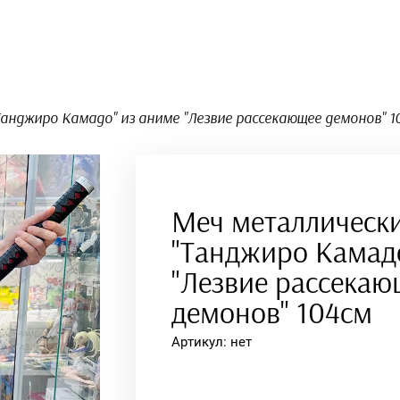
Аниме подушки
Танджиро Камадо" из аниме "Лезвие рассекающее демонов" 1
Меч металлическ
"Танджиро Камадо
Подушки-
обнимашки 150х50
"Лезвие рассекаю
демонов" 104см
Артикул:
нет