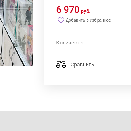
Мини-подушки 16,5
6 970
х 5см
руб.
Добавить в избранное
Количество:
Рюкзаки и сумки
Сравнить
Рюкзаки
Сумки
Канцелярия
Плакаты
Значки
Наклейки