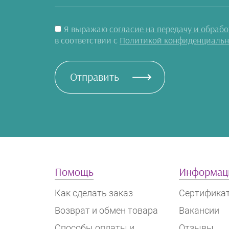
Косплей
Я выражаю
согласие на передачу и обраб
Парики
в соответствии с
Политикой конфиденциальн
Костюмы
Отправить
Японская школьная
форма
Мечи
Ушки и ободки
Косметика
Помощь
Информац
Маски
Как сделать заказ
Сертифика
Лапки
Возврат и обмен товара
Вакансии
Хвостики
Способы оплаты и
Отзывы