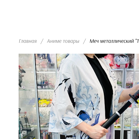
Главная
/
Аниме товары
/
  Меч металлический "