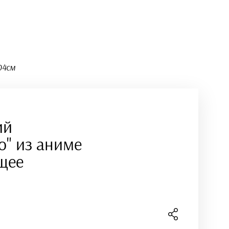
04см
ий
" из аниме
щее