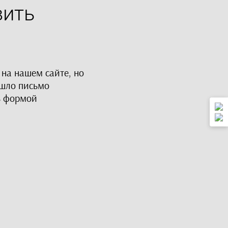
вить
 на нашем сайте, но
ишло письмо
ь формой