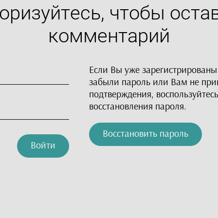
оризуйтесь, чтобы оста
Ручки
комментарий
Альбомы
Тетради
Если Вы уже зарегистрированы
Блокноты
забыли пароль или Вам не пр
подтверждения, воспользуйтес
Обложки для
восстановления пароля.
документов
Дневники
Восстановить пароль
Войти
Пеналы
Календари
Линейки и прочее
Одежда