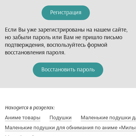
Японская школьная
Регистрация
форма
Мечи
Если Вы уже зарегистрированы на нашем сайте,
но забыли пароль или Вам не пришло письмо
Ушки и ободки
подтверждения, воспользуйтесь формой
восстановления пароля.
Косметика
Маски
Восстановить пароль
Лапки
Хвостики
Атрибуты
Находится в разделах:
Аниме товары
Подушки
Маленькие подушки д
Обувь
Маленькие подушки для обнимания по аниме «Милы
Стафф и аксессуары