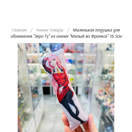
Мини-подушки 16,5
х 5см
Рюкзаки и сумки
Главная
/
Аниме товары
/
  Маленькая подушка для 
Рюкзаки
обнимания "Зеро Ту" из аниме "Милый во Франксе" 16.5см
Сумки
Канцелярия
Плакаты
Значки
Наклейки
Ручки
Альбомы