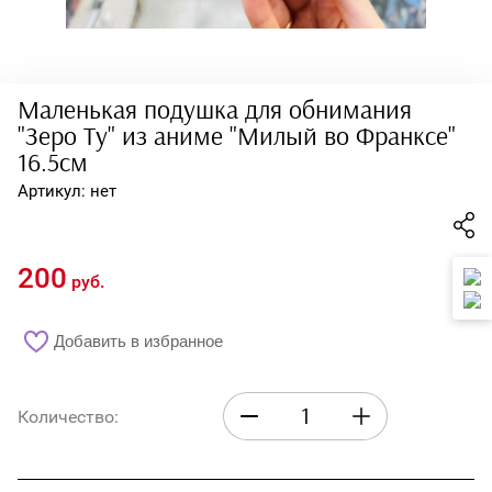
Тетради
Блокноты
Обложки для
Маленькая подушка для обнимания
документов
"Зеро Ту" из аниме "Милый во Франксе"
16.5см
Дневники
Артикул:
нет
Пеналы
Календари
200
руб.
Линейки и прочее
Добавить в избранное
Одежда
Кепки
Количество:
Кофты
Шапки