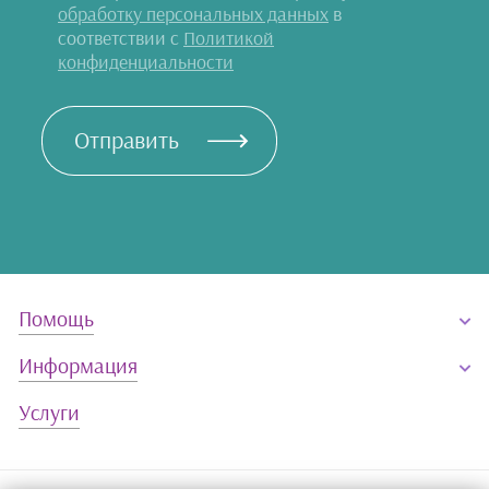
обработку персональных данных
в
Карточки и другое
соответствии с
Политикой
конфиденциальности
Заглушки |
Подвески на
телефон
Отправить
Подарочные
наборы
Очешники и
салфетки
Карты
Помощь
Пазлы
Информация
Магниты
Услуги
Мягкие игрушки
Бижутерия