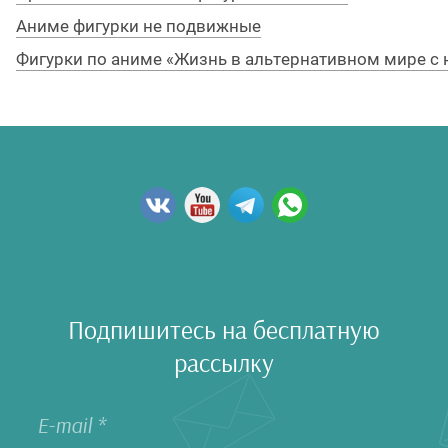
Брелоки и подвески
Аниме фигурки не подвижные
Фигурки по аниме «Жизнь в альтернативном мире с 
Кружки
Кошельки
Коврики для мыши
Наушники
Зонты
Перчатки
Ремни
Подпишитесь на бесплатную
Часы
рассылку
Чехлы и подставки
на телефон