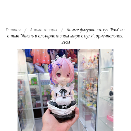
Мини-подушки 16,5
х 5см
Рюкзаки и сумки
Главная
/
Аниме товары
/
  Аниме фигурка-статуя "Рам" из 
Рюкзаки
аниме "Жизнь в альтернативном мире с нуля", оригинальная, 
21см
Сумки
Канцелярия
Плакаты
Значки
Наклейки
Ручки
Альбомы