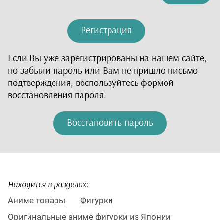
Японская школьная
форма
Регистрация
Мечи
Если Вы уже зарегистрированы на нашем сайте,
Ушки и ободки
но забыли пароль или Вам не пришло письмо
подтверждения, воспользуйтесь формой
Косметика
восстановления пароля.
Маски
Восстановить пароль
Лапки
Хвостики
Атрибуты
Находится в разделах:
Обувь
Аниме товары
Фигурки
Стафф и аксессуары
Оригинальные аниме фигурки из Японии