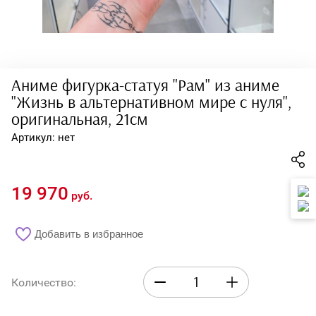
Тетради
Блокноты
Обложки для
документов
Аниме фигурка-статуя "Рам" из аниме
"Жизнь в альтернативном мире с нуля",
Дневники
оригинальная, 21см
Пеналы
Артикул:
нет
Календари
19 970
Линейки и прочее
руб.
Одежда
Добавить в избранное
Кепки
Количество:
Кофты
Шапки