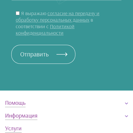
Карточки и другое
Я выражаю
согласие на передачу и
Заглушки |
обработку персональных данных
в
Подвески на
соответствии с
Политикой
телефон
конфиденциальности
Подарочные
наборы
Отправить
Очешники и
салфетки
Карты
Пазлы
Помощь
Магниты
Информация
Мягкие игрушки
Услуги
Бижутерия