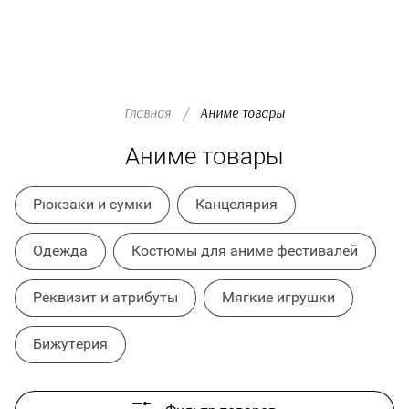
Главная
/
  Аниме товары
Аниме подушки
Аниме товары
Рюкзаки и сумки
Канцелярия
Одежда
Костюмы для аниме фестивалей
Подушки-
обнимашки 150х50
Реквизит и атрибуты
Мягкие игрушки
Бижутерия