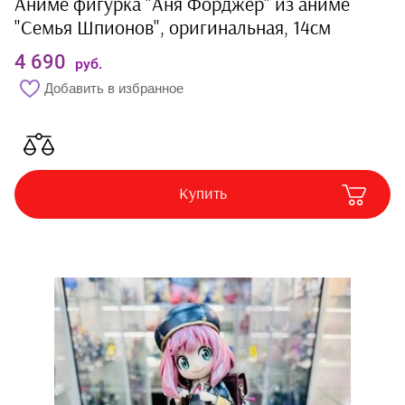
Аниме фигурка "Аня Форджер" из аниме
Наклейки
"Семья Шпионов", оригинальная, 14см
Ручки
4 690
руб.
Альбомы
Добавить в избранное
Тетради
Блокноты
Купить
Обложки для
документов
Дневники
Пеналы
Календари
Линейки и прочее