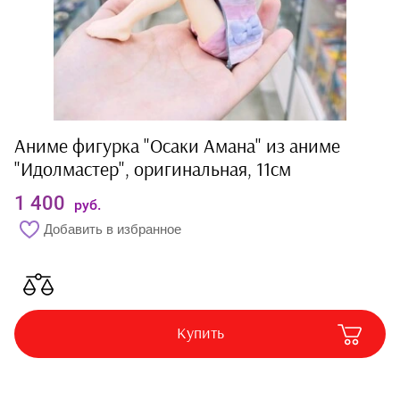
упаковка
Пакеты
Коробки
Свечи
Аниме фигурка "Осаки Амана" из аниме
Банты
"Идолмастер", оригинальная, 11см
Комиксы
1 400
руб.
Добавить в избранное
Билеты и
сертификаты
Подарочные
Сертификаты
Купить
Хозтовары