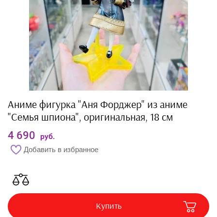
Одежда
Кепки
Кофты
Шапки
Шарфы
Аниме фигурка "Аня Форджер" из аниме
Купальники
"Семья шпиона", оригинальная, 18 см
Куртки и плащи
4 690
руб.
Майки и футболки
Добавить в избранное
Нашивки и разное
Носки|Чулки|
Колготки
Купить
Полотенца и бельё