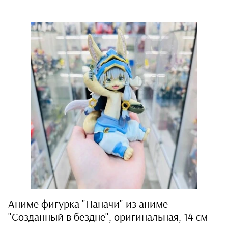
Магниты
Мягкие игрушки
Бижутерия
Браслеты
Кольца
Кулоны
Серьги и заколки
Манга
Оригинальные
аниме фигурки из
Аниме фигурка "Наначи" из аниме
Японии
"Созданный в бездне", оригинальная, 14 см