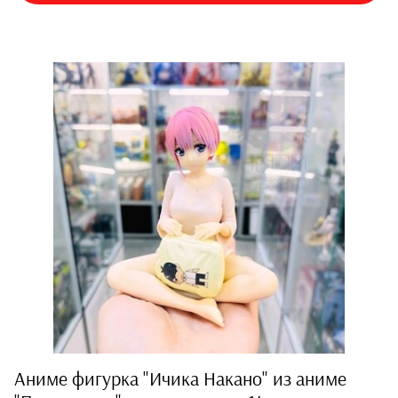
Косплей
Парики
Костюмы
Японская школьная
форма
Мечи
Ушки и ободки
Косметика
Маски
Лапки
Аниме фигурка "Ичика Накано" из аниме
Хвостики