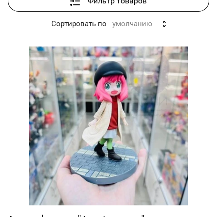
Фильтр товаров
Мини-подушки 16,5
Сортировать по
умолчанию
х 5см
Рюкзаки и сумки
Рюкзаки
Сумки
Канцелярия
Плакаты
Значки