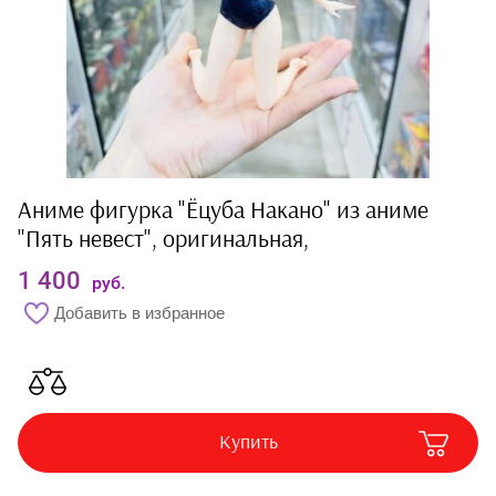
Ремни
Часы
Чехлы и подставки
на телефон
Карточки и другое
Аниме фигурка "Ёцуба Накано" из аниме
Заглушки |
"Пять невест", оригинальная,
Подвески на
телефон
1 400
руб.
Подарочные
Добавить в избранное
наборы
Очешники и
салфетки
Купить
Карты
Пазлы