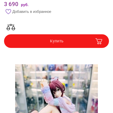
Шарнирные Куклы
3 690
руб.
Добавить в избранное
Еда из Японии
Напитки
Чипсы
Купить
Азиатские
продукты
Цветные линзы
Контейнеры для
линз
Корея
Прочее
Подарочная