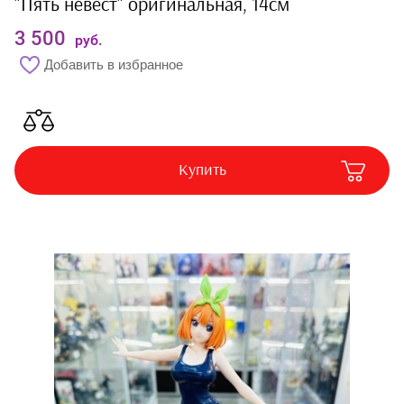
"Пять невест" оригинальная, 14см
Атрибуты
3 500
руб.
Добавить в избранное
Обувь
Стафф и аксессуары
Брелоки и подвески
Купить
Кружки
Кошельки
Коврики для мыши
Наушники
Зонты
Перчатки