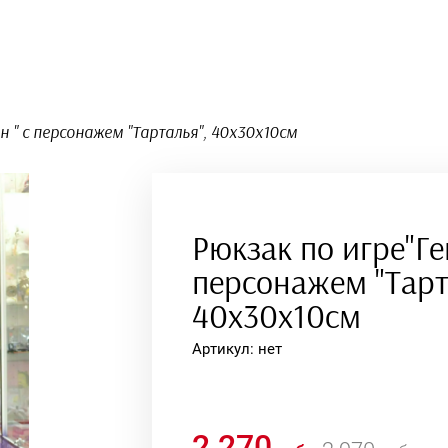
Аниме подушки
н " с персонажем "Тарталья", 40x30x10см
Рюкзак по игре"Ге
персонажем "Тарт
Подушки-
обнимашки 150х50
40x30x10см
Артикул:
нет
2 270