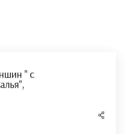
ншин " с
алья",