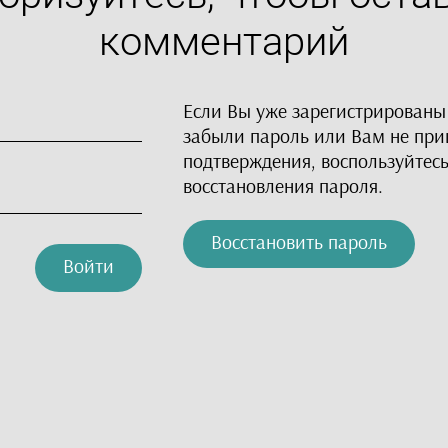
комментарий
Ручки
Альбомы
Если Вы уже зарегистрированы
Тетради
забыли пароль или Вам не пр
подтверждения, воспользуйтес
Блокноты
восстановления пароля.
Обложки для
документов
Восстановить пароль
Войти
Дневники
Пеналы
Календари
Линейки и прочее
Одежда