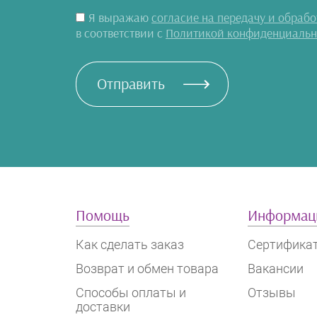
Косплей
Я выражаю
согласие на передачу и обраб
в соответствии с
Политикой конфиденциальн
Парики
Костюмы
Отправить
Японская школьная
форма
Мечи
Ушки и ободки
Косметика
Помощь
Информац
Маски
Как сделать заказ
Сертифика
Возврат и обмен товара
Вакансии
Лапки
Способы оплаты и
Отзывы
Хвостики
доставки